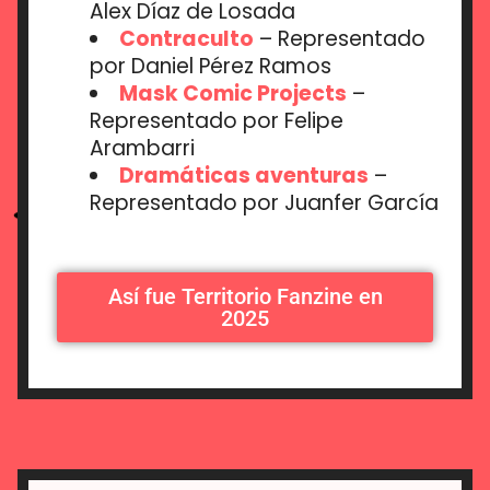
Alex Díaz de Losada
Contraculto
– Representado
por Daniel Pérez Ramos
Mask Comic Projects
–
Representado por Felipe
Arambarri
Dramáticas aventuras
–
Representado por Juanfer García
Así fue Territorio Fanzine en
2025