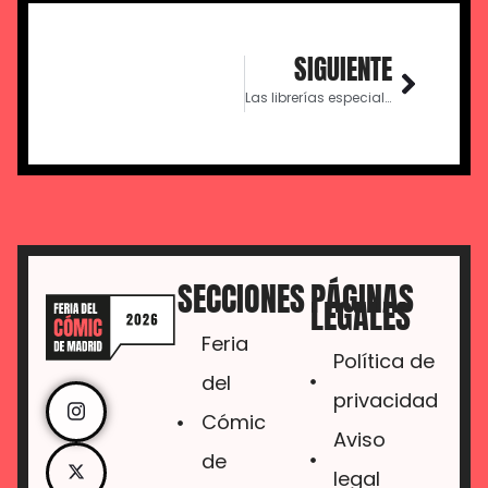
SIGUIENTE
Las librerías especializadas, protagonistas de la I Feria del Cómic de Madrid
SECCIONES
PÁGINAS
LEGALES
Feria
Política de
del
privacidad
Cómic
Aviso
de
legal