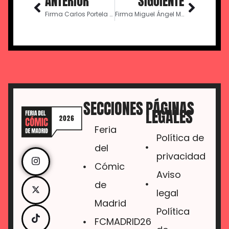
ANTERIOR
SIGUIENTE
Firma Carlos Portela – 12:00
Firma Miguel Ángel Martín – 12:00
SECCIONES
PÁGINAS
LEGALES
Feria
Política de
del
privacidad
Cómic
Aviso
de
legal
Madrid
Política
FCMADRID26