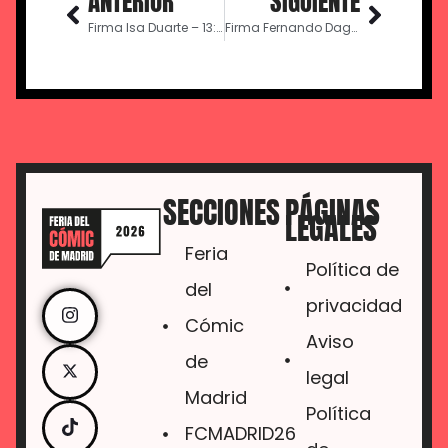
ANTERIOR
SIGUIENTE
Firma Isa Duarte – 13:00
Firma Fernando Dagnino – 13:00
SECCIONES
PÁGINAS
LEGALES
Feria
Política de
del
privacidad
Cómic
Aviso
de
legal
Madrid
Política
FCMADRID26