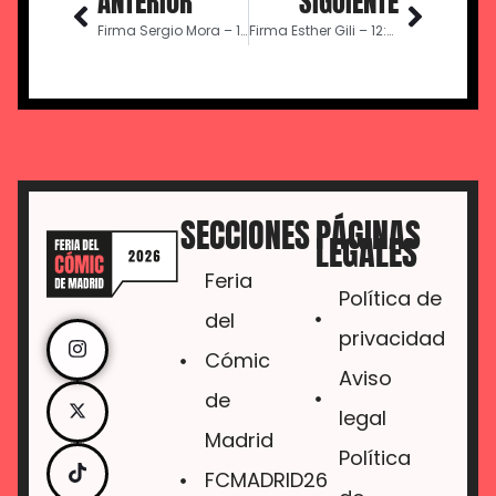
ANTERIOR
SIGUIENTE
Firma Sergio Mora – 12:00
Firma Esther Gili – 12:00
SECCIONES
PÁGINAS
LEGALES
Feria
Política de
del
privacidad
Cómic
Aviso
de
legal
Madrid
Política
FCMADRID26