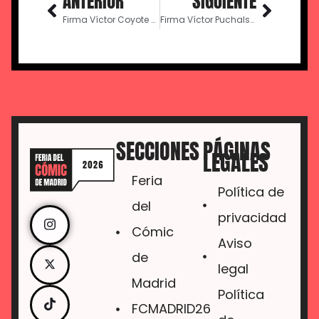
ANTERIOR
SIGUIENTE
Firma Víctor Coyote – 12:00
Firma Víctor Puchalski – 12:00
SECCIONES
PÁGINAS
LEGALES
Feria
Política de
del
privacidad
Cómic
Aviso
de
legal
Madrid
Política
FCMADRID26