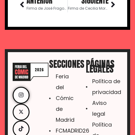
ANTERIOR
SIGUIENTE
Firma de José Fragoso
Firma de Cecilia Moreno
SECCIONES
PÁGINAS
LEGALES
Feria
Política de
del
privacidad
Cómic
Aviso
de
legal
Madrid
Política
FCMADRID26