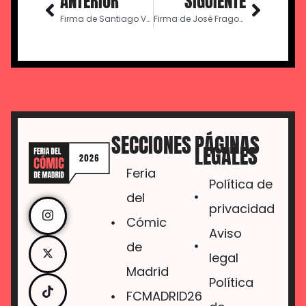
ANTERIOR
SIGUIENTE
Firma de Santiago Valenzuela
Firma de José Fragoso
SECCIONES
PÁGINAS
LEGALES
Feria
Política de
del
privacidad
Cómic
Aviso
de
legal
Madrid
Política
FCMADRID26