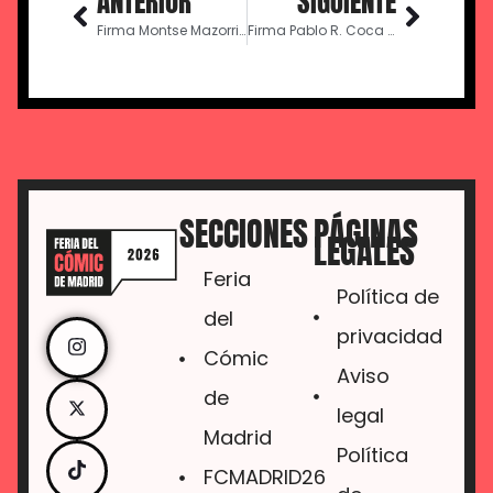
ANTERIOR
SIGUIENTE
Firma Montse Mazorriaga – 18:30
Firma Pablo R. Coca – 19:00
SECCIONES
PÁGINAS
LEGALES
Feria
Política de
del
privacidad
Cómic
Aviso
de
legal
Madrid
Política
FCMADRID26