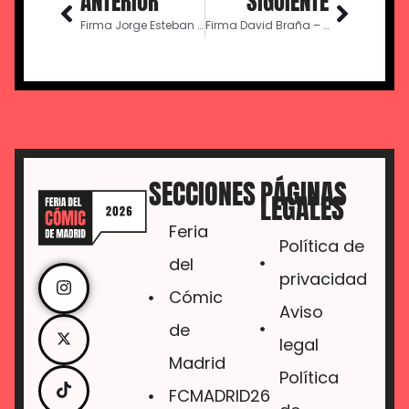
ANTERIOR
SIGUIENTE
Firma Jorge Esteban Urbayen – 16:00
Firma David Braña – 16:30
SECCIONES
PÁGINAS
LEGALES
Feria
Política de
del
privacidad
Cómic
Aviso
de
legal
Madrid
Política
FCMADRID26